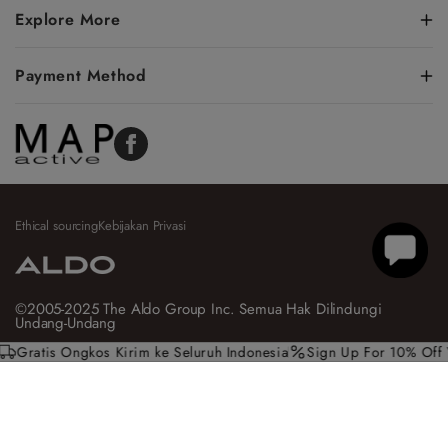
Explore More
Payment Method
Facebook
Ethical sourcing
Kebijakan Privasi
©2005-2025 The Aldo Group Inc. Semua Hak Dilindungi
Undang-Undang
Gratis Ongkos Kirim ke Seluruh Indonesia
Sign Up For 10% Off Yo
Add To Cart