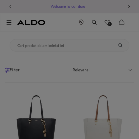
Welcome to our store
Keranjang
0
Filters
PRICE
Filter
Relevansi
-
$
$
Rp 1.119.200
Rp 1.399.000
GENDER
PRODUCT TYPE